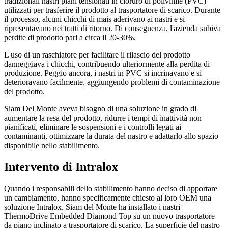
tradizionali nastri piani tensionati in cloruro di polivinile (PVC)
utilizzati per trasferire il prodotto al trasportatore di scarico. Durante
il processo, alcuni chicchi di mais aderivano ai nastri e si
ripresentavano nei tratti di ritorno. Di conseguenza, l'azienda subiva
perdite di prodotto pari a circa il 20-30%.
L'uso di un raschiatore per facilitare il rilascio del prodotto
danneggiava i chicchi, contribuendo ulteriormente alla perdita di
produzione. Peggio ancora, i nastri in PVC si incrinavano e si
deterioravano facilmente, aggiungendo problemi di contaminazione
del prodotto.
Siam Del Monte aveva bisogno di una soluzione in grado di
aumentare la resa del prodotto, ridurre i tempi di inattività non
pianificati, eliminare le sospensioni e i controlli legati ai
contaminanti, ottimizzare la durata del nastro e adattarlo allo spazio
disponibile nello stabilimento.
Intervento di Intralox
Quando i responsabili dello stabilimento hanno deciso di apportare
un cambiamento, hanno specificamente chiesto al loro OEM una
soluzione Intralox. Siam del Monte ha installato i nastri
ThermoDrive Embedded Diamond Top su un nuovo trasportatore
da piano inclinato a trasportatore di scarico. La superficie del nastro