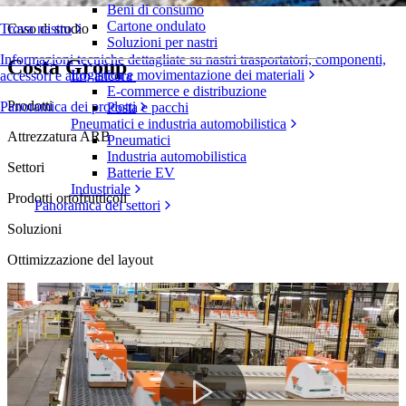
Beni di consumo
Cartone ondulato
Caso di studio
Trova nastro
Soluzioni per nastri
Informazioni tecniche dettagliate su nastri trasportatori, componenti,
Costa Group
Logistica e movimentazione dei materiali
accessori e altro ancora
E-commerce e distribuzione
Prodotti
Panoramica dei prodotti
Posta e pacchi
Pneumatici e industria automobilistica
Attrezzatura ARB
Pneumatici
Industria automobilistica
Settori
Batterie EV
Industriale
Prodotti ortofrutticoli
Panoramica dei settori
Soluzioni
Ottimizzazione del layout