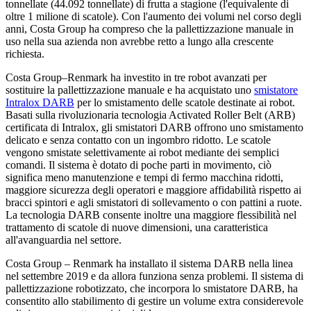
tonnellate (44.092 tonnellate) di frutta a stagione (l'equivalente di
oltre 1 milione di scatole). Con l'aumento dei volumi nel corso degli
anni, Costa Group ha compreso che la pallettizzazione manuale in
uso nella sua azienda non avrebbe retto a lungo alla crescente
richiesta.
Costa Group–Renmark ha investito in tre robot avanzati per
sostituire la pallettizzazione manuale e ha acquistato uno
smistatore
Intralox DARB
per lo smistamento delle scatole destinate ai robot.
Basati sulla rivoluzionaria tecnologia Activated Roller Belt (ARB)
certificata di Intralox, gli smistatori DARB offrono uno smistamento
delicato e senza contatto con un ingombro ridotto. Le scatole
vengono smistate selettivamente ai robot mediante dei semplici
comandi. Il sistema è dotato di poche parti in movimento, ciò
significa meno manutenzione e tempi di fermo macchina ridotti,
maggiore sicurezza degli operatori e maggiore affidabilità rispetto ai
bracci spintori e agli smistatori di sollevamento o con pattini a ruote.
La tecnologia DARB consente inoltre una maggiore flessibilità nel
trattamento di scatole di nuove dimensioni, una caratteristica
all'avanguardia nel settore.
Costa Group – Renmark ha installato il sistema DARB nella linea
nel settembre 2019 e da allora funziona senza problemi. Il sistema di
pallettizzazione robotizzato, che incorpora lo smistatore DARB, ha
consentito allo stabilimento di gestire un volume extra considerevole