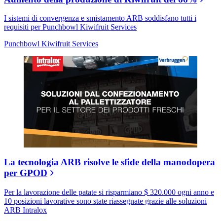
I sistemi di convergenza e smistamento ARB soddisfano tutti i
requisiti per Punchbowl Kiwifruit Services
Punchbowl Kiwifruit Services
La tecnologia ARB risolve le sfide della manodopera
per GPOD
Per la lavorazione delle patate si risparmiano $ 320.000 ogni anno e
10 posizioni lavorative sono state riassegnate grazie alle soluzioni
ARB Intralox