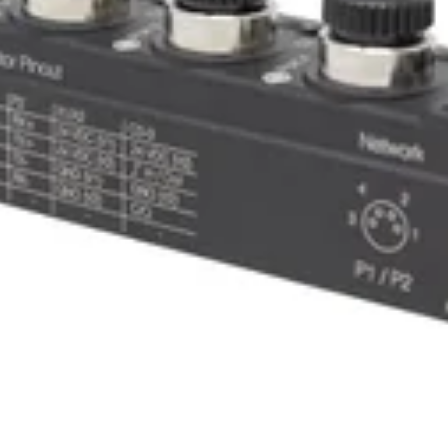
LSX)
 utilizzando il portale TIA Siemens
ico - Rockwell Automation BootP DHCP Server
a colori per i cavi, che si allinea con i cavi utilizzati sull'apparecchiatu
reti)