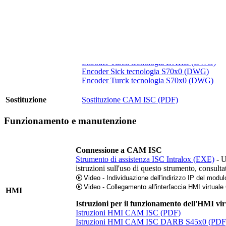
Encoder Turck tecnologia S70x0 (PDF)
Schema di collegamento segnale cablato (PD
ACAD
Tecnologia AIM (DWG)
Encoder Sick tecnologia DARB (DWG)
Encoder Turck tecnologia DARB (DWG)
Encoder Sick tecnologia S70x0 (DWG)
Encoder Turck tecnologia S70x0 (DWG)
Sostituzione
Sostituzione CAM ISC (PDF)
Funzionamento e manutenzione
Connessione a CAM ISC
Strumento di assistenza ISC Intralox (EXE)
- U
istruzioni sull'uso di questo strumento, consulta
Video - Individuazione dell'indirizzo IP del mod
Video - Collegamento all'interfaccia HMI virtua
HMI
Istruzioni per il funzionamento dell'HMI vir
Istruzioni HMI CAM ISC (PDF)
Istruzioni HMI CAM ISC DARB S45x0 (PDF