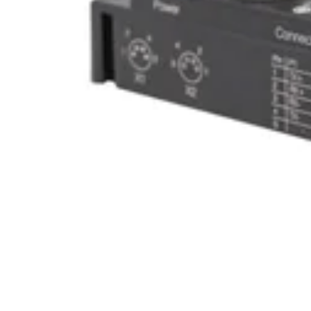
Scambio dati CAM ISC - PLC di linea
Interblocco di comunicazione CAM ISC (X
Progetti esempio PLC CAM ISC (PDF)
Integrazione di rete
AOI/blocchi funzione PLC (ZIP)
Video - Come assegnare un indirizzo IP statico
Video - Come assegnare un indirizzo IP stat
Schema di collegamento
NOTA:
questi schemi utilizzano una codifica 
nel modo seguente:
• Grigio: alimentazione
• Nero: sensori (ad esempio, sensori ottici disc
• Verde o bianco: encoder
• Blu o giallo: controllo valvola discreto
• Rosso: IO-Link
• Cavo verde: comunicazione Ethernet
PDF
Schema di
TECNOLOGIA AIM (PDF)
collegamento
Encoder Sick tecnologia DARB (PDF)
Encoder Turck tecnologia DARB (PDF)
Encoder Sick tecnologia S70x0 (PDF)