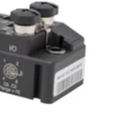
ra. Gli indicatori colorati sono indicati come un nastro sul connettore,