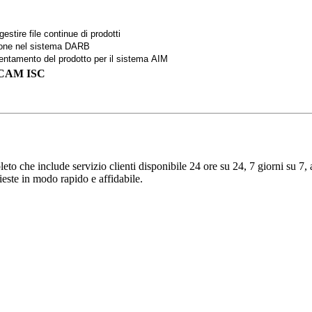
tire file continue di prodotti
zione nel sistema DARB
rientamento del prodotto per il sistema AIM
mi CAM ISC
to che include servizio clienti disponibile 24 ore su 24, 7 giorni su 7, a
ieste in modo rapido e affidabile.