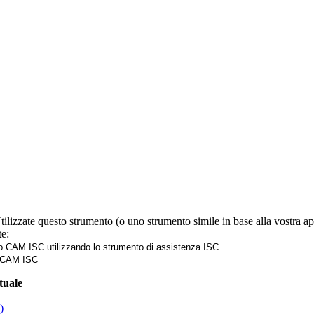
F)
tilizzate questo strumento (o uno strumento simile in base alla vostra appa
te:
ulo CAM ISC utilizzando lo strumento di assistenza ISC
le CAM ISC
tuale
)