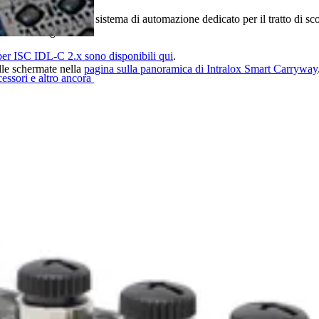
, ISC) è un innovativo sistema di automazione dedicato per il tratto di s
re i dati diagnostici.
per ISC IDL-C 2.x sono disponibili qui
.
alle schermate nella
pagina sulla panoramica di Intralox Smart Carryway
cessori e altro ancora
e il Carryway Automation Module (CAM) ISC.
ne del modulo CAM ISC nella comunicazione delle linee
SC (PDF)