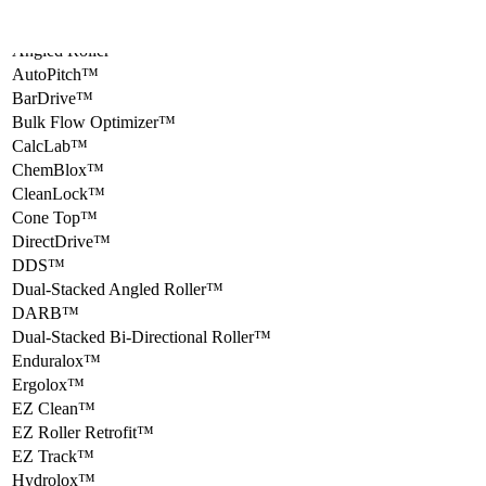
AIM Glide™
Aline™
Angled Roller™
AutoPitch™
BarDrive™
Bulk Flow Optimizer™
CalcLab™
ChemBlox™
CleanLock™
Cone Top™
DirectDrive™
DDS™
Dual-Stacked Angled Roller™
DARB™
Dual-Stacked Bi-Directional Roller™
Enduralox™
Ergolox™
EZ Clean™
EZ Roller Retrofit™
EZ Track™
Hydrolox™