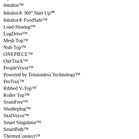
Intralon™
Intralox® 360° Start Up℠
Intralox® FoodSafe™
Load-Sharing™
LugDrive™
Mesh Top™
Nub Top™
ONEPIECE™
OneTrack™
PeopleVeyor™
Powered by Tensionless Technology™
ProTrax™
Ribbed V-Top™
Roller Top™
SeamFree™
Shuttleplug™
SkidVeyor™
Smart Singulator™
SmartPath™
ThermoConnect™