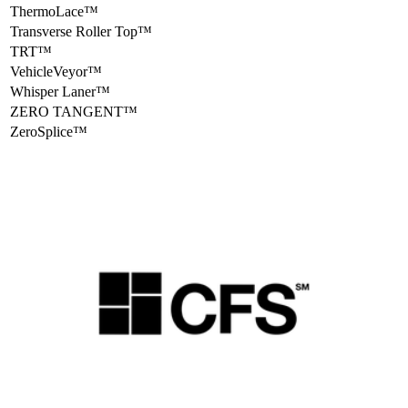
ThermoLace™
Transverse Roller Top™
TRT™
VehicleVeyor™
Whisper Laner™
ZERO TANGENT™
ZeroSplice™
Società
Opportunità di lavoro
Sedi
Informazioni aziendali
Novità e Media
Notizie e approfondimenti
Casi di Studio
Eventi
Videoteca
Contatti
Numeri di telefono
Richiedi un preventivo