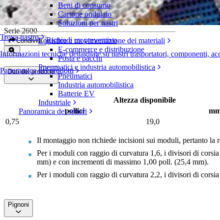
Beni di consumo
Divisore di corsia
Cartone ondulato
Soluzioni per nastri
Serie 2600
Trova nastro
Richiedi un preventivo
Logistica e movimentazione dei materiali
Condividi
E-commerce e distribuzione
Informazioni tecniche dettagliate su nastri trasportatori, componenti, ac
Posta e pacchi
Pneumatici e industria automobilistica
Panoramica dei prodotti
Dati del prodotto
Pneumatici
Industria automobilistica
Batterie EV
Altezza disponibile
Industriale
pollici
m
Panoramica dei settori
0,75
19,0
Il montaggio non richiede incisioni sui moduli, pertanto la r
Per i moduli con raggio di curvatura 1,6, i divisori di cors
mm) e con incrementi di massimo 1,00 poll. (25,4 mm).
Per i moduli con raggio di curvatura 2,2, i divisori di cors
Pignoni