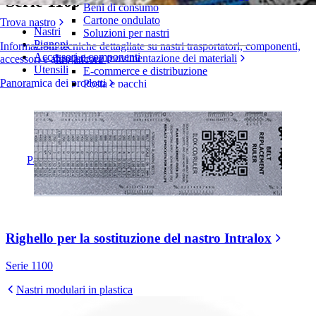
Serie 1100
Beni di consumo
Cartone ondulato
Trova nastro
Nastri
Soluzioni per nastri
Pignoni
Informazioni tecniche dettagliate su nastri trasportatori, componenti,
Accessori e componenti
Logistica e movimentazione dei materiali
accessori e altro ancora
Utensili
E-commerce e distribuzione
Panoramica dei prodotti
Posta e pacchi
Pneumatici e industria automobilistica
Pneumatici
Industria automobilistica
Batterie EV
Industriale
Panoramica dei settori
Righello per la sostituzione del nastro Intralox
Serie 1100
Nastri modulari in plastica