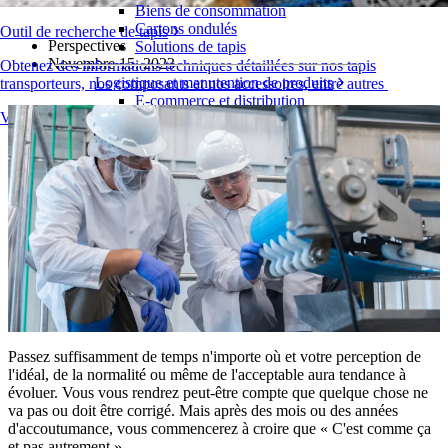
Biens de consommation
Cartons ondulés
Outil de recherche de tapis
Perspectives
Solutions de tapis
Novembre 15, 2023
Obtenez des informations techniques détaillées sur nos tapis
Logistique et manutention de produits
transporteurs, nos composants et nos accessoires, entre autres
E-commerce et distribution
Vue d'ensemble des produits
Colis et courrier
Automobile et pneus
Pneu
Automobile
Batteries de véhicules électriques
Industriel
Présentation des industries
Passez suffisamment de temps n'importe où et votre perception de
l'idéal, de la normalité ou même de l'acceptable aura tendance à
évoluer. Vous vous rendrez peut-être compte que quelque chose ne
va pas ou doit être corrigé. Mais après des mois ou des années
d'accoutumance, vous commencerez à croire que « C'est comme ça
et pas autrement ».