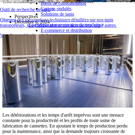
Trois technologies Intralox qui font la différence
Biens de consommation
Cartons ondulés
Outil de recherche de tapis
Solutions de tapis
Perspectives
Obtenez des informations techniques détaillées sur nos tapis
Décembre 6, 2024
Logistique et manutention de produits
transporteurs, nos composants et nos accessoires, entre autres
E-commerce et distribution
Vue d'ensemble des produits
Colis et courrier
Automobile et pneus
Pneu
Automobile
Batteries de véhicules électriques
Industriel
Présentation des industries
Les détériorations et les temps d'arrêt imprévus sont une menace
constante pour la productivité et les profits de toute usine de
fabrication de cannettes. En ajoutant le temps de production perdu
pour la maintenance, ainsi que la demande toujours croissante de