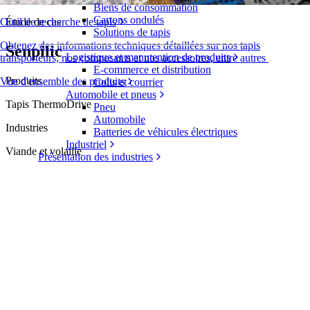
Biens de consommation
Cartons ondulés
Étude de cas
Outil de recherche de tapis
Solutions de tapis
Obtenez des informations techniques détaillées sur nos tapis
Senpilic
Logistique et manutention de produits
transporteurs, nos composants et nos accessoires, entre autres
E-commerce et distribution
Produits
Vue d'ensemble des produits
Colis et courrier
Automobile et pneus
Tapis ThermoDrive
Pneu
Automobile
Industries
Batteries de véhicules électriques
Industriel
Viande et volaille
Présentation des industries