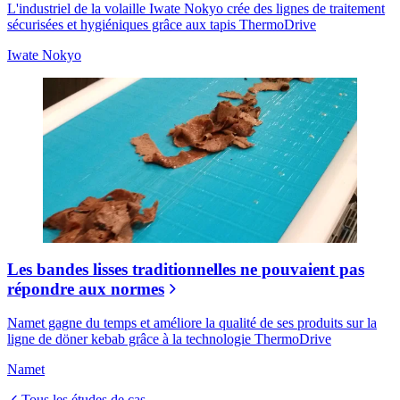
L'industriel de la volaille Iwate Nokyo crée des lignes de traitement
sécurisées et hygiéniques grâce aux tapis ThermoDrive
Iwate Nokyo
Les bandes lisses traditionnelles ne pouvaient pas
répondre aux normes
Namet gagne du temps et améliore la qualité de ses produits sur la
ligne de döner kebab grâce à la technologie ThermoDrive
Namet
Tous les études de cas