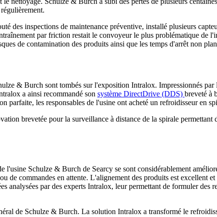
 et le nettoyage. Schulze & Burch a subi des pertes de plusieurs centaines
 régulièrement.
uté des inspections de maintenance préventive, installé plusieurs capteurs
entraînement par friction restait le convoyeur le plus problématique de l
sques de contamination des produits ainsi que les temps d'arrêt non plani
e & Burch sont tombés sur l'exposition Intralox. Impressionnés par le
. Intralox a ainsi recommandé son
système DirectDrive (DDS)
breveté à 
 parfaite, les responsables de l'usine ont acheté un refroidisseur en spi
vation brevetée pour la surveillance à distance de la spirale permettant
 de l'usine Schulze & Burch de Searcy se sont considérablement améliorée
 ou de commandes en attente. L'alignement des produits est excellent et l
ées analysées par des experts Intralox, leur permettant de formuler de
éral de Schulze & Burch. La solution Intralox a transformé le refroidis