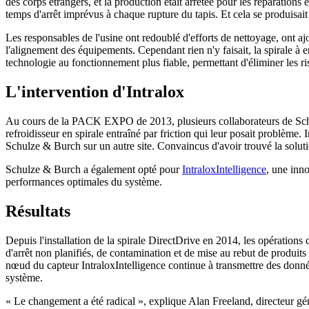
des corps étrangers, et la production était arrêtée pour les réparations
temps d'arrêt imprévus à chaque rupture du tapis. Et cela se produisait
Les responsables de l'usine ont redoublé d'efforts de nettoyage, ont ajo
l'alignement des équipements. Cependant rien n'y faisait, la spirale à 
technologie au fonctionnement plus fiable, permettant d'éliminer les ri
L'intervention d'Intralox
Au cours de la PACK EXPO de 2013, plusieurs collaborateurs de Schulz
refroidisseur en spirale entraîné par friction qui leur posait problème
Schulze & Burch sur un autre site. Convaincus d'avoir trouvé la solution
Schulze & Burch a également opté pour
IntraloxIntelligence
, une inno
performances optimales du système.
Résultats
Depuis l'installation de la spirale DirectDrive en 2014, les opérations
d'arrêt non planifiés, de contamination et de mise au rebut de produits
nœud du capteur IntraloxIntelligence continue à transmettre des donn
système.
« Le changement a été radical », explique Alan Freeland, directeur gén