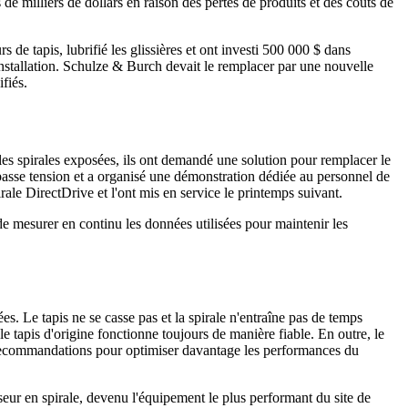
 de milliers de dollars en raison des pertes de produits et des coûts de
 de tapis, lubrifié les glissières et ont investi 500 000 $ dans
'installation. Schulze & Burch devait le remplacer par une nouvelle
fiés.
s spirales exposées, ils ont demandé une solution pour remplacer le
basse tension et a organisé une démonstration dédiée au personnel de
rale DirectDrive et l'ont mis en service le printemps suivant.
 de mesurer en continu les données utilisées pour maintenir les
s. Le tapis ne se casse pas et la spirale n'entraîne pas de temps
e tapis d'origine fonctionne toujours de manière fiable. En outre, le
s recommandations pour optimiser davantage les performances du
seur en spirale, devenu l'équipement le plus performant du site de