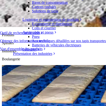
Biens de consommation
Schulze & Burch rencontre le succès et réi
Cartons ondulés
Solutions de tapis
Étude de cas
Logistique et manutention de produits
Schulze & Burch
E-commerce et distribution
Colis et courrier
Automobile et pneus
Outil de recherche de tapis
Produits
Pneu
Obtenez des informations techniques détaillées sur nos tapis transporte
Automobile
Spirales
Batteries de véhicules électriques
Vue d'ensemble des produits
Industriel
Industries
Présentation des industries
Boulangerie