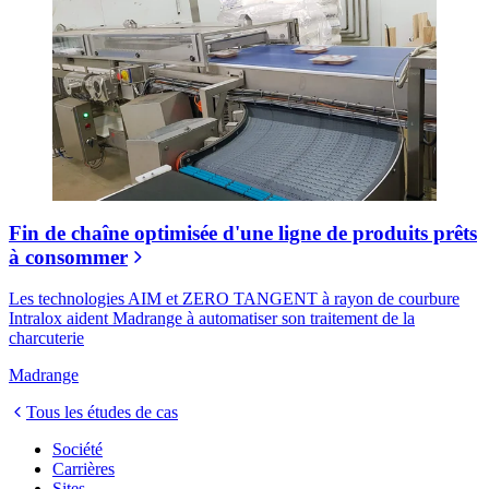
Fin de chaîne optimisée d'une ligne de produits prêts
à consommer
Les technologies AIM et ZERO TANGENT à rayon de courbure
Intralox aident Madrange à automatiser son traitement de la
charcuterie
Madrange
Tous les études de cas
Société
Carrières
Sites