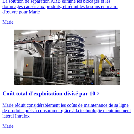
La solution de séparation ARB élimine les blocages et les
dommages causés aux produits, et réduit les besoins en main-
d'œuvre pour Marie
Marie
Coût total d'exploitation divisé par 10
Marie réduit considérablement les coûts de maintenance de sa ligne
de produits prêts à consommer grâce à la technologie d'entraînement
latéral Intralox
Marie