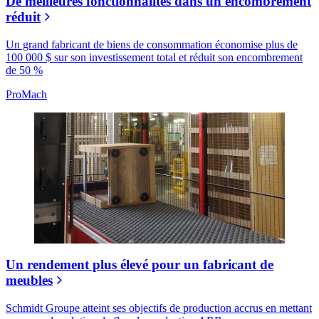
De meilleures fonctionnalités dans un encombrement
réduit
Un grand fabricant de biens de consommation économise plus de
100 000 $ sur son investissement total et réduit son encombrement
de 50 %
ProMach
Un rendement plus élevé pour un fabricant de
meubles
Schmidt Groupe atteint ses objectifs de production accrus en mettant