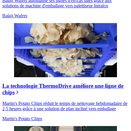
Balaji Wafers automatise ses lignes d'en-cas salés grâce aux
solutions de machine d'emballage vers palettiseur Intralox
Balaji Wafers
La technologie ThermoDrive améliore une ligne de
chips
Martin's Potato Chips réduit le temps de nettoyage hebdomadaire de
2,5 heures grâce à une solution de plan incliné vers emballage
Martin's Potato Chips