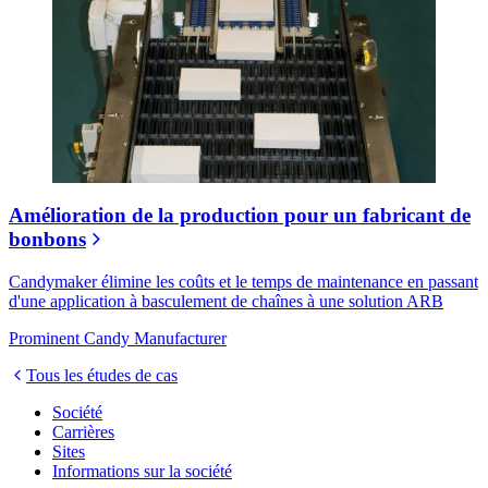
Amélioration de la production pour un fabricant de
bonbons
Candymaker élimine les coûts et le temps de maintenance en passant
d'une application à basculement de chaînes à une solution ARB
Prominent Candy Manufacturer
Tous les études de cas
Société
Carrières
Sites
Informations sur la société