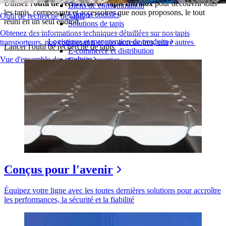
Utilisez l'
outil de recherche de tapis Intralox
pour découvrir tous
Biens de consommation
les tapis, composants et accessoires que nous proposons, le tout
Cartons ondulés
Outil de recherche de tapis
réuni en un seul endroit.
Solutions de tapis
Obtenez des informations techniques détaillées sur nos tapis
Logistique et manutention de produits
transporteurs, nos composants et nos accessoires, entre autres
Lancer l'outil de recherche de tapis
E-commerce et distribution
Vue d'ensemble des produits
Colis et courrier
Automobile et pneus
Pneu
Automobile
Batteries de véhicules électriques
Industriel
Présentation des industries
Conçus pour l'avenir
Équipez votre ligne avec les toutes dernières solutions pour accroître
les performances, la sécurité et la fiabilité