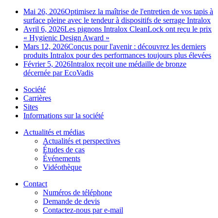
Mai 26, 2026
Optimisez la maîtrise de l'entretien de vos tapis à
surface pleine avec le tendeur à dispositifs de serrage Intralox
Avril 6, 2026
Les pignons Intralox CleanLock ont reçu le prix
« Hygienic Design Award »
Mars 12, 2026
Conçus pour l'avenir : découvrez les derniers
produits Intralox pour des performances toujours plus élevées
Février 5, 2026
Intralox reçoit une médaille de bronze
décernée par EcoVadis
Société
Carrières
Sites
Informations sur la société
Actualités et médias
Actualités et perspectives
Études de cas
Événements
Vidéothèque
Contact
Numéros de téléphone
Demande de devis
Contactez-nous par e-mail