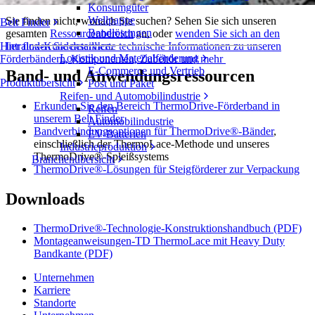
Konsumgüter
Wellpappe
Sie finden nicht, wonach Sie suchen? Sehen Sie sich unseren
Belt Finder
Bandlösungen
gesamten
Ressourcenbereich
an, oder
wenden Sie sich an den
Intralox-Kundenservice
.
Hier finden Sie detaillierte technische Informationen zu unseren
Logistik und Materialförderung
Förderbändern, Komponenten, Zubehör und mehr
E-Commerce und Vertrieb
Band- und Anwendungsressourcen
Produktübersicht
Post und Paket
Reifen- und Automobilindustrie
Erkunden Sie den Bereich ThermoDrive-Förderband in
Reifen
unserem Belt Finder
Automobilindustrie
Bandverbindungsoptionen für ThermoDrive®-Bänder
,
EV-Batterien
einschließlich der ThermoLace-Methode und unseres
Industrieproduktion
ThermoDrive®-Spleißsystems
Branchenübersicht
ThermoDrive®-Lösungen für Steigförderer zur Verpackung
Downloads
ThermoDrive®-Technologie-Konstruktionshandbuch (PDF)
Montageanweisungen-TD ThermoLace mit Heavy Duty
Bandkante (PDF)
Unternehmen
Karriere
Standorte