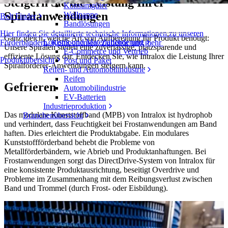
Steigern Sie die Leistung Ihrer
Konsumgüter
Spiralanwendungen
Wellpappe
Belt Finder
Bandlösungen
Hier finden Sie detaillierte technische Informationen zu unseren
Ganz gleich, welche Art von Aufbereitung Ihr Produkt benötigt:
Logistik und Materialförderung
Förderbändern, Komponenten, Zubehör und mehr
Unsere Spiralen stellen eine zuverlässige, platzsparende und
E-Commerce und Vertrieb
effiziente Lösung dar. Entdecken Sie, wie Intralox die Leistung Ihrer
Produktübersicht
Post und Paket
Spiralförderer-Anwendungen steigern kann.
Reifen- und Automobilindustrie
Reifen
Gefrieren
Automobilindustrie
EV-Batterien
Industrieproduktion
Das modulare Kunststoffband (MPB) von Intralox ist hydrophob
Branchenübersicht
und verhindert, dass Feuchtigkeit bei Frostanwendungen am Band
haften. Dies erleichtert die Produktabgabe. Ein modulares
Kunststoffförderband behebt die Probleme von
Metallförderbändern, wie Abrieb und Produktanhaftungen. Bei
Frostanwendungen sorgt das DirectDrive-System von Intralox für
eine konsistente Produktausrichtung, beseitigt Overdrive und
Probleme im Zusammenhang mit dem Reibungsverlust zwischen
Band und Trommel (durch Frost- oder Eisbildung).