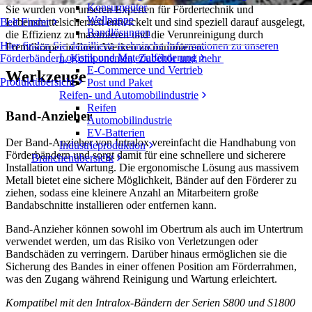
Konsumgüter
Sie wurden von unseren Experten für Fördertechnik und
Wellpappe
Lebensmittelsicherheit entwickelt und sind speziell darauf ausgelegt,
Belt Finder
Bandlösungen
die Effizienz zu maximieren und die Verunreinigung durch
Hier finden Sie detaillierte technische Informationen zu unseren
Fremdkörper in Ihren Werken zu minimieren.
Logistik und Materialförderung
Förderbändern, Komponenten, Zubehör und mehr
E-Commerce und Vertrieb
Werkzeuge
Produktübersicht
Post und Paket
Reifen- und Automobilindustrie
Reifen
Band-Anzieher
Automobilindustrie
EV-Batterien
Der Band-Anzieher von Intralox vereinfacht die Handhabung von
Industrieproduktion
Förderbändern und sorgt damit für eine schnellere und sicherere
Branchenübersicht
Installation und Wartung. Die ergonomische Lösung aus massivem
Metall bietet eine sichere Möglichkeit, Bänder auf den Förderer zu
ziehen, sodass eine kleinere Anzahl an Mitarbeitern große
Bandabschnitte installieren oder entfernen kann.
Band-Anzieher können sowohl im Obertrum als auch im Untertrum
verwendet werden, um das Risiko von Verletzungen oder
Bandschäden zu verringern. Darüber hinaus ermöglichen sie die
Sicherung des Bandes in einer offenen Position am Förderrahmen,
was den Zugang während Reinigung und Wartung erleichtert.
Kompatibel mit den Intralox-Bändern der Serien S800 und S1800