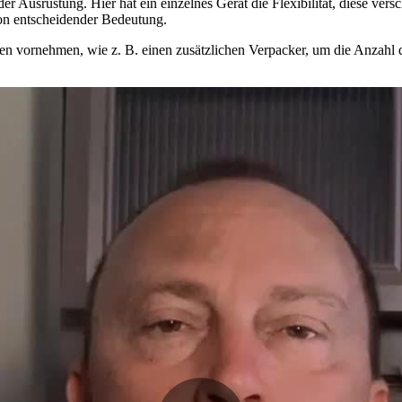
ät der Ausrüstung. Hier hat ein einzelnes Gerät die Flexibilität, diese
von entscheidender Bedeutung.
ngen vornehmen, wie z. B. einen zusätzlichen Verpacker, um die Anzah