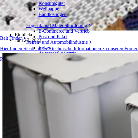
Konsumgüter
Die Zukunft ist flexibel
Wellpappe
Bandlösungen
Ermöglichen flexibler Lösungen für eine nachhaltige Verpackungsbe
Logistik und Materialförderung
E-Commerce und Vertrieb
Einblicke
Post und Paket
Belt Finder
Juni 27, 2022
Reifen- und Automobilindustrie
Reifen
Hier finden Sie detaillierte technische Informationen zu unseren Fö
Automobilindustrie
EV-Batterien
Produktübersicht
Industrieproduktion
Branchenübersicht