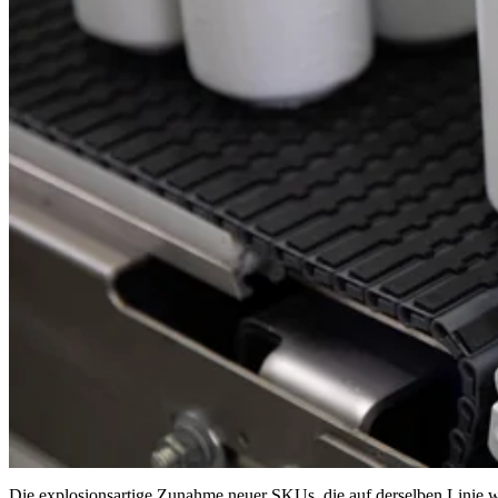
Die explosionsartige Zunahme neuer SKUs, die auf derselben Linie 