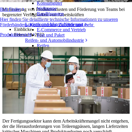
Konsumgüter
Wellpappe
Minimierung von Produktverlusten und Förderung von Teams bei
Belt Finder
Bandlösungen
begrenzter Verfügbarkeit von Arbeitskräften
Hier finden Sie detaillierte technische Informationen zu unseren
Logistik und Materialförderung
Förderbändern, Komponenten, Zubehör und mehr
Einblicke
E-Commerce und Vertrieb
Februar 9, 2022
Produktübersicht
Post und Paket
Reifen- und Automobilindustrie
Reifen
Automobilindustrie
EV-Batterien
Industrieproduktion
Branchenübersicht
Der Fertigungssektor kann dem Arbeitskräftemangel nicht entgehen,
der die Herausforderungen von Teileengpässen, langen Lieferzeiten
kritischer Maschinen und Produktverlusten noch verschärft.