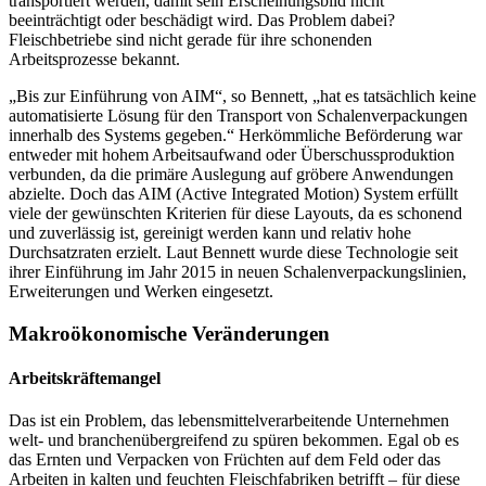
transportiert werden, damit sein Erscheinungsbild nicht
beeinträchtigt oder beschädigt wird. Das Problem dabei?
Fleischbetriebe sind nicht gerade für ihre schonenden
Arbeitsprozesse bekannt.
„Bis zur Einführung von AIM“, so Bennett, „hat es tatsächlich keine
automatisierte Lösung für den Transport von Schalenverpackungen
innerhalb des Systems gegeben.“ Herkömmliche Beförderung war
entweder mit hohem Arbeitsaufwand oder Überschussproduktion
verbunden, da die primäre Auslegung auf gröbere Anwendungen
abzielte. Doch das AIM (Active Integrated Motion) System erfüllt
viele der gewünschten Kriterien für diese Layouts, da es schonend
und zuverlässig ist, gereinigt werden kann und relativ hohe
Durchsatzraten erzielt. Laut Bennett wurde diese Technologie seit
ihrer Einführung im Jahr 2015 in neuen Schalenverpackungslinien,
Erweiterungen und Werken eingesetzt.
Makroökonomische Veränderungen
Arbeitskräftemangel
Das ist ein Problem, das lebensmittelverarbeitende Unternehmen
welt- und branchenübergreifend zu spüren bekommen. Egal ob es
das Ernten und Verpacken von Früchten auf dem Feld oder das
Arbeiten in kalten und feuchten Fleischfabriken betrifft – für diese