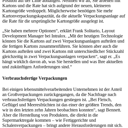
Position auf der Linie abhängen. Nehmen wir an, Sie arbeiten mit
Kartons und die Rate hat sich aufgrund der neuen, kleineren
Kartongröße verdoppelt. Möglicherweise benötigen Sie mehr
Kartonverpackungskapazität, da die aktuelle Verpackungsanlage auf
die Rate für die ursprüngliche Kartongröße ausgelegt ist.
„Sie haben mehrere Optionen“, erklärt Frank Solitario, Layout
Development Manager bei Intralox. „Mit der heutigen Technologie
können Sie die Kartons auf zwei Verpackungsanlagen aufteilen und
die fertigen Kartons zusammenführen. Sie können aber auch die
Kartons aufteilen und zwei Kartons mit unterschiedlicher Stückzahl
gleichzeitig in zwei Verpackungsanlagen verpacken“, sagt er. „Es
hängt wirklich davon ab, was Sie herstellen und was Ihre aktuellen
und zukünftigen Anforderungen sind.“
Verbrauchsfertige Verpackungen
Bei einigen lebensmittelverarbeitenden Unternehmen ist der Anteil
an Großverpackungen zurückgegangen, da die Nachfrage nach
verbrauchsfertigen Verpackungen gestiegen ist. „Bei Fleisch,
Geflügel und Meeresfrüchten ist das einer der größten Trends, den
wir in den letzten zehn Jahren beobachten konnten“, sagt Bennett.
Aber die Herstellung von Produkten, die direkt in die
Supermarktregale kommen – wie Fertiggerichte und
Schalenverpackungen – bringt andere Herausforderungen mit sich.