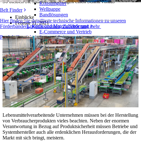
So bleiben Sie Marktveränderungen einen Schritt voraus
Konsumgüter
Wellpappe
Belt Finder
Bandlösungen
Einblicke
Hier finden Sie detaillierte technische Informationen zu unseren
Februar 11, 2021
Logistik und Materialförderung
Förderbändern, Komponenten, Zubehör und mehr
E-Commerce und Vertrieb
Produktübersicht
Post und Paket
Reifen- und Automobilindustrie
Reifen
Automobilindustrie
EV-Batterien
Industrieproduktion
Branchenübersicht
Lebensmittelverarbeitende Unternehmen müssen bei der Herstellung
von Verbraucherprodukten vieles beachten. Neben der enormen
Verantwortung in Bezug auf Produktsicherheit müssen Betriebe und
Systemhersteller auch alle erdenklichen Herausforderungen, die der
Markt mit sich bringt, meistern.