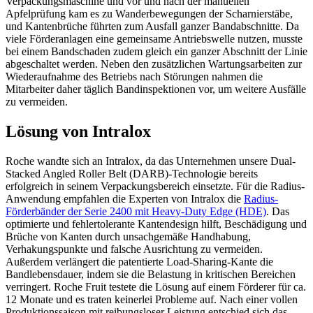
Verpackungsmaschine und vor und nach der manuellen
Apfelprüfung kam es zu Wanderbewegungen der Scharnierstäbe,
und Kantenbrüche führten zum Ausfall ganzer Bandabschnitte. Da
viele Förderanlagen eine gemeinsame Antriebswelle nutzen, musste
bei einem Bandschaden zudem gleich ein ganzer Abschnitt der Linie
abgeschaltet werden. Neben den zusätzlichen Wartungsarbeiten zur
Wiederaufnahme des Betriebs nach Störungen nahmen die
Mitarbeiter daher täglich Bandinspektionen vor, um weitere Ausfälle
zu vermeiden.
Lösung von Intralox
Roche wandte sich an Intralox, da das Unternehmen unsere Dual-
Stacked Angled Roller Belt (DARB)-Technologie bereits
erfolgreich in seinem Verpackungsbereich einsetzte. Für die Radius-
Anwendung empfahlen die Experten von Intralox die
Radius-
Förderbänder der Serie 2400 mit Heavy-Duty Edge (HDE)
. Das
optimierte und fehlertolerante Kantendesign hilft, Beschädigung und
Brüche von Kanten durch unsachgemäße Handhabung,
Verhakungspunkte und falsche Ausrichtung zu vermeiden.
Außerdem verlängert die patentierte Load-Sharing-Kante die
Bandlebensdauer, indem sie die Belastung in kritischen Bereichen
verringert. Roche Fruit testete die Lösung auf einem Förderer für ca.
12 Monate und es traten keinerlei Probleme auf. Nach einer vollen
Produktionssaison mit reibungsloser Leistung entschied sich das