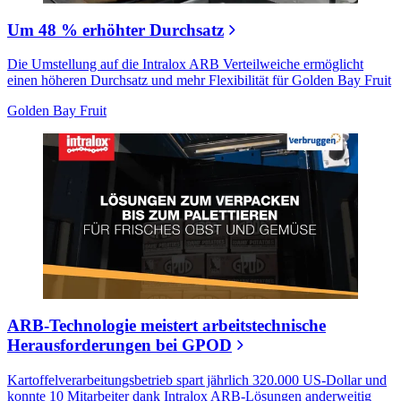
Um 48 % erhöhter Durchsatz
Die Umstellung auf die Intralox ARB Verteilweiche ermöglicht
einen höheren Durchsatz und mehr Flexibilität für Golden Bay Fruit
Golden Bay Fruit
ARB-Technologie meistert arbeitstechnische
Herausforderungen bei GPOD
Kartoffelverarbeitungsbetrieb spart jährlich 320.000 US-Dollar und
konnte 10 Mitarbeiter dank Intralox ARB-Lösungen anderweitig