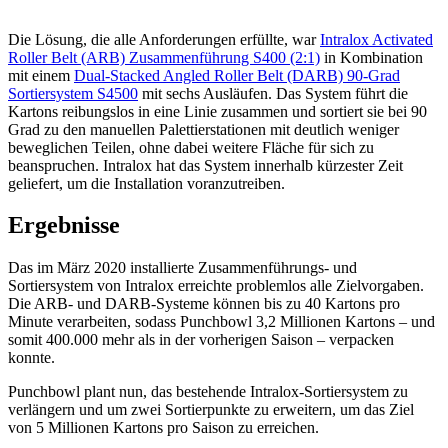
Die Lösung, die alle Anforderungen erfüllte, war
Intralox Activated
Roller Belt (ARB) Zusammenführung S400 (2:1)
in Kombination
mit einem
Dual-Stacked Angled Roller Belt (DARB) 90-Grad
Sortiersystem S4500
mit sechs Ausläufen. Das System führt die
Kartons reibungslos in eine Linie zusammen und sortiert sie bei 90
Grad zu den manuellen Palettierstationen mit deutlich weniger
beweglichen Teilen, ohne dabei weitere Fläche für sich zu
beanspruchen. Intralox hat das System innerhalb kürzester Zeit
geliefert, um die Installation voranzutreiben.
Ergebnisse
Das im März 2020 installierte Zusammenführungs- und
Sortiersystem von Intralox erreichte problemlos alle Zielvorgaben.
Die ARB- und DARB-Systeme können bis zu 40 Kartons pro
Minute verarbeiten, sodass Punchbowl 3,2 Millionen Kartons – und
somit 400.000 mehr als in der vorherigen Saison – verpacken
konnte.
Punchbowl plant nun, das bestehende Intralox-Sortiersystem zu
verlängern und um zwei Sortierpunkte zu erweitern, um das Ziel
von 5 Millionen Kartons pro Saison zu erreichen.