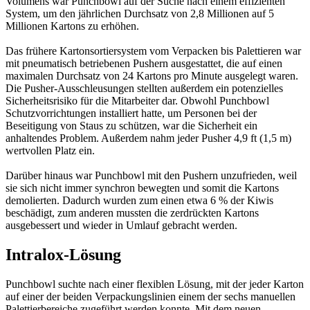
Volumens war Punchbowl auf der Suche nach einem effizienten
System, um den jährlichen Durchsatz von 2,8 Millionen auf 5
Millionen Kartons zu erhöhen.
Das frühere Kartonsortiersystem vom Verpacken bis Palettieren war
mit pneumatisch betriebenen Pushern ausgestattet, die auf einen
maximalen Durchsatz von 24 Kartons pro Minute ausgelegt waren.
Die Pusher-Ausschleusungen stellten außerdem ein potenzielles
Sicherheitsrisiko für die Mitarbeiter dar. Obwohl Punchbowl
Schutzvorrichtungen installiert hatte, um Personen bei der
Beseitigung von Staus zu schützen, war die Sicherheit ein
anhaltendes Problem. Außerdem nahm jeder Pusher 4,9 ft (1,5 m)
wertvollen Platz ein.
Darüber hinaus war Punchbowl mit den Pushern unzufrieden, weil
sie sich nicht immer synchron bewegten und somit die Kartons
demolierten. Dadurch wurden zum einen etwa 6 % der Kiwis
beschädigt, zum anderen mussten die zerdrückten Kartons
ausgebessert und wieder in Umlauf gebracht werden.
Intralox-Lösung
Punchbowl suchte nach einer flexiblen Lösung, mit der jeder Karton
auf einer der beiden Verpackungslinien einem der sechs manuellen
Palettierbereiche zugeführt werden konnte. Mit dem neuen