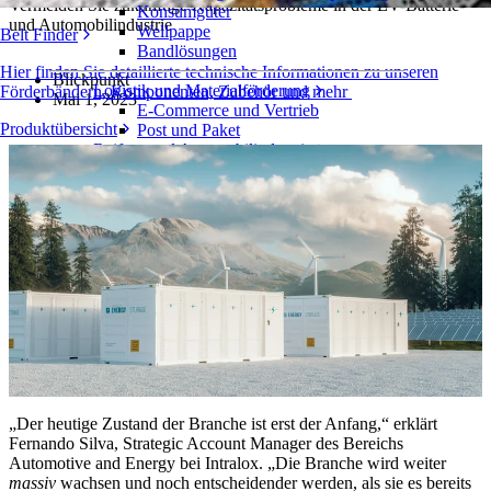
Vermeiden Sie zukünftige Kapazitätsprobleme in der EV-Batterie-
Konsumgüter
und Automobilindustrie
Wellpappe
Belt Finder
Bandlösungen
Hier finden Sie detaillierte technische Informationen zu unseren
Blickpunkt
Logistik und Materialförderung
Förderbändern, Komponenten, Zubehör und mehr
Mai 1, 2023
E-Commerce und Vertrieb
Produktübersicht
Post und Paket
Reifen- und Automobilindustrie
Reifen
Automobilindustrie
EV-Batterien
Industrieproduktion
Branchenübersicht
„Der heutige Zustand der Branche ist erst der Anfang,“ erklärt
Fernando Silva, Strategic Account Manager des Bereichs
Automotive and Energy bei Intralox. „Die Branche wird weiter
massiv
wachsen und noch entscheidender werden, als sie es bereits