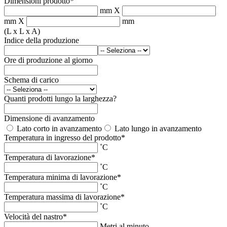
Dimensioni prodotto
*
mm
X
mm
X
mm
(L x L x A)
Indice della produzione
Ore di produzione al giorno
Schema di carico
Quanti prodotti lungo la larghezza?
Dimensione di avanzamento
Lato corto in avanzamento
Lato lungo in avanzamento
Temperatura in ingresso del prodotto
*
˚C
Temperatura di lavorazione
*
˚C
Temperatura minima di lavorazione
*
˚C
Temperatura massima di lavorazione
*
˚C
Velocità del nastro
*
Metri al minuto