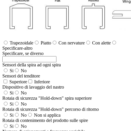
Trapezoidale
Piatto
Con nervature
Con alette
Specificare-altro
Specificare, se diverso
Sensori della spira ad ogni spira
Si
No
Sensori del tenditore
Superiore
Inferiore
Dispositivo di lavaggio del nastro
Si
No
Rotaia di sicurezza "Hold-down" spira superiore
Si
No
Rotaia di sicurezza "Hold-down" percorso di ritorno
Si
No
Non si applica
Rotaia di contenimento del prodotto sulle spire
Si
No