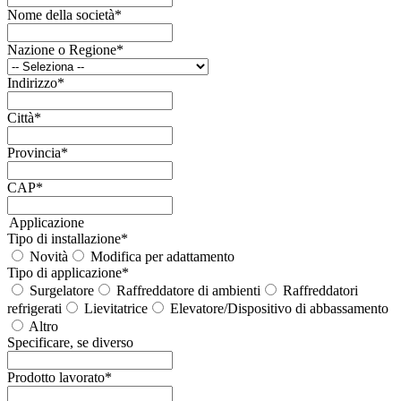
Nome della società
*
Nazione o Regione
*
Indirizzo
*
Città
*
Provincia
*
CAP
*
Applicazione
Tipo di installazione
*
Novità
Modifica per adattamento
Tipo di applicazione
*
Surgelatore
Raffreddatore di ambienti
Raffreddatori
refrigerati
Lievitatrice
Elevatore/Dispositivo di abbassamento
Altro
Specificare, se diverso
Prodotto lavorato
*