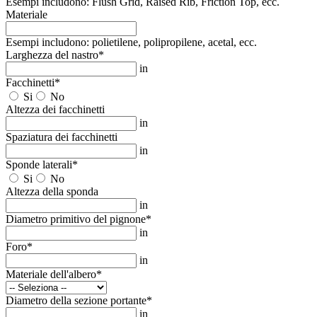
Esempi includono: Flush Grid, Raised Rib, Friction Top, ecc.
Materiale
Esempi includono: polietilene, polipropilene, acetal, ecc.
Larghezza del nastro
*
in
Facchinetti
*
Si
No
Altezza dei facchinetti
in
Spaziatura dei facchinetti
in
Sponde laterali
*
Si
No
Altezza della sponda
in
Diametro primitivo del pignone
*
in
Foro
*
in
Materiale dell'albero
*
Diametro della sezione portante
*
in