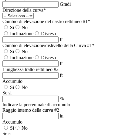
Gradi
Direzione della curva
*
Cambio di elevazione del nastro rettilineo #1
*
Si
No
Inclinazione
Discesa
ft
Cambio di elevazione/dislivello della Curva #1
*
Si
No
Inclinazione
Discesa
ft
Lunghezza tratto rettilineo #2
ft
Accumulo
Si
No
Se si
%
Indicare la percentuale di accumulo
Raggio interno della curva #2
in
Accumulo
Si
No
Se si