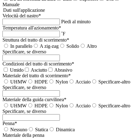
Manuale
Dati sull'applicazione
Velocità del nastro
*
Piedi al minuto
Temperatura all'azionamento
*
˚F
Struttura del tratto di scorrimento
*
In parallelo
A zig-zag
Solido
Altro
Specificare, se diverso
Condizioni del tratto di scorrimento
*
Umido
Asciutto
Abrasivo
Materiale del tratto di scorrimento
*
UHMW
HDPE
Nylon
Acciaio
Specificare-altro
Specificare, se diverso
Materiale della guida curvilinea
*
UHMW
HDPE
Nylon
Acciaio
Specificare-altro
Specificare, se diverso
Penna
*
Nessuno
Statica
Dinamica
Materiale della penna