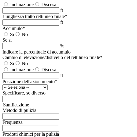
Inclinazione
Discesa
ft
Lunghezza tratto rettilineo finale
*
ft
Accumulo
*
Si
No
Se si
%
Indicare la percentuale di accumulo
Cambio di elevazione/dislivello del rettilineo finale
*
Si
No
Inclinazione
Discesa
ft
Posizione dell'azionamento
*
Specificare, se diverso
Sanificazione
Metodo di pulizia
Frequenza
Prodotti chimici per la pulizia