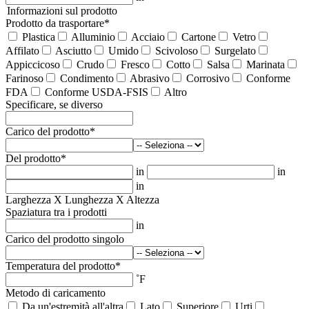
Informazioni sul prodotto
Prodotto da trasportare
*
Plastica
Alluminio
Acciaio
Cartone
Vetro
Affilato
Asciutto
Umido
Scivoloso
Surgelato
Appiccicoso
Crudo
Fresco
Cotto
Salsa
Marinata
Farinoso
Condimento
Abrasivo
Corrosivo
Conforme
FDA
Conforme USDA-FSIS
Altro
Specificare, se diverso
Carico del prodotto
*
Del prodotto
*
in
in
in
Larghezza X Lunghezza X Altezza
Spaziatura tra i prodotti
in
Carico del prodotto singolo
Temperatura del prodotto
*
˚F
Metodo di caricamento
Da un'estremità all'altra
Lato
Superiore
Urti