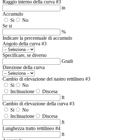
Raggio interno della curva #3
in
Accumulo
Si
No
Se si
%
Indicare la percentuale di accumulo
Angolo della curva #3
Specificare, se diverso
Gradi
Direzione della curva
Cambio di elevazione del nastro rettilineo #3
Si
No
Inclinazione
Discesa
ft
Cambio di elevazione della curva #3
Si
No
Inclinazione
Discesa
ft
Lunghezza tratto rettilineo #4
ft