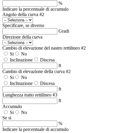
%
Indicare la percentuale di accumulo
Angolo della curva #2
Specificare, se diverso
Gradi
Direzione della curva
Cambio di elevazione del nastro rettilineo #2
Si
No
Inclinazione
Discesa
ft
Cambio di elevazione della curva #2
Si
No
Inclinazione
Discesa
ft
Lunghezza tratto rettilineo #3
ft
Accumulo
Si
No
Se si
%
Indicare la percentuale di accumulo