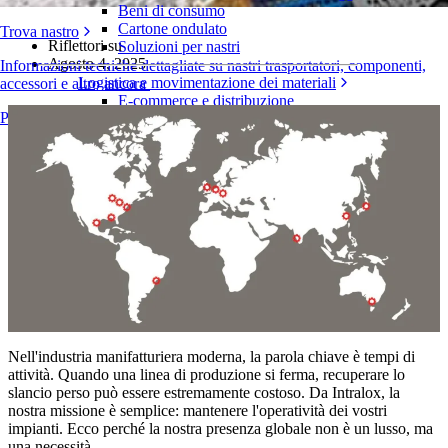
Beni di consumo
Cartone ondulato
Trova nastro
Riflettori su
Soluzioni per nastri
Agosto 4, 2025
Informazioni tecniche dettagliate su nastri trasportatori, componenti,
Logistica e movimentazione dei materiali
accessori e altro ancora
E-commerce e distribuzione
Panoramica dei prodotti
Posta e pacchi
Pneumatici e industria automobilistica
Pneumatici
Industria automobilistica
Batterie EV
Industriale
Panoramica dei settori
Nell'industria manifatturiera moderna, la parola chiave è tempi di
attività. Quando una linea di produzione si ferma, recuperare lo
slancio perso può essere estremamente costoso. Da Intralox, la
nostra missione è semplice: mantenere l'operatività dei vostri
impianti. Ecco perché la nostra presenza globale non è un lusso, ma
una necessità.