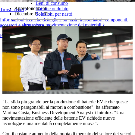
Beni di consumo
Approfondimenti
Cartone ondulato
Trova nastro
Dicembre 11, 2023
Soluzioni per nastri
Informazioni tecniche dettagliate su nastri trasportatori, componenti,
Logistica e movimentazione dei materiali
accessori e altro ancora
E-commerce e distribuzione
Panoramica dei prodotti
Posta e pacchi
Pneumatici e industria automobilistica
Pneumatici
Industria automobilistica
Batterie EV
Industriale
Panoramica dei settori
"La sfida più grande per la produzione di batterie EV è che queste
non sono paragonabili ai motori a combustione", ha affermato
Martina Costa, Business Development Analyst di Intralox. "Una
movimentazione efficiente delle batterie EV richiede nuove
tecnologie e una mentalità completamente nuova".
Con il costante aumento della quota di mercato del settore dei veicoli