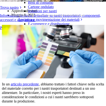
Beni di consumo
Cartone ondulato
Trova nastro
Approfondimenti
Soluzioni per nastri
Maggio 8, 2023
Informazioni tecniche dettagliate su nastri trasportatori, componenti,
Logistica e movimentazione dei materiali
accessori e altro ancora
E-commerce e distribuzione
Panoramica dei prodotti
Posta e pacchi
Pneumatici e industria automobilistica
Pneumatici
Industria automobilistica
Batterie EV
Industriale
Panoramica dei settori
In un
articolo precedente
, abbiamo trattato i fattori chiave nella scelta
del materiale corretto per i nastri trasportatori destinati a un uso
alimentare. In particolare, i nostri esperti hanno preso in
considerazione le condizioni a cui i nastri sarebbero sottoposti
durante la produzione.