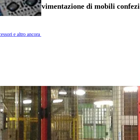
re per la movimentazione di mobili confezi
cessori e altro ancora