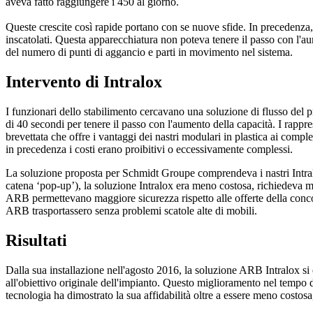
aveva fatto raggiungere i 450 al giorno.
Queste crescite così rapide portano con se nuove sfide. In precedenza, l
inscatolati. Questa apparecchiatura non poteva tenere il passo con l'a
del numero di punti di aggancio e parti in movimento nel sistema.
Intervento di Intralox
I funzionari dello stabilimento cercavano una soluzione di flusso del p
di 40 secondi per tenere il passo con l'aumento della capacità. I rapp
brevettata che offre i vantaggi dei nastri modulari in plastica ai compl
in precedenza i costi erano proibitivi o eccessivamente complessi.
La soluzione proposta per Schmidt Groupe comprendeva i nastri Intralo
catena ‘pop-up’), la soluzione Intralox era meno costosa, richiedeva me
ARB permettevano maggiore sicurezza rispetto alle offerte della concorre
ARB trasportassero senza problemi scatole alte di mobili.
Risultati
Dalla sua installazione nell'agosto 2016, la soluzione ARB Intralox si 
all'obiettivo originale dell'impianto. Questo miglioramento nel tempo di
tecnologia ha dimostrato la sua affidabilità oltre a essere meno costo