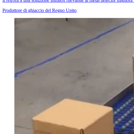
Il retrofit a una soluzione Intralox rilevabile al metal detector migliora
Produttore di ghiaccio del Regno Unito