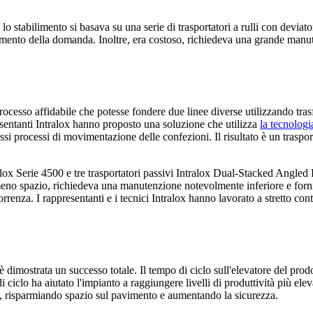
o stabilimento si basava su una serie di trasportatori a rulli con deviat
umento della domanda. Inoltre, era costoso, richiedeva una grande manute
rocesso affidabile che potesse fondere due linee diverse utilizzando tras
resentanti Intralox hanno proposto una soluzione che utilizza
la tecnolog
essi processi di movimentazione delle confezioni. Il risultato è un traspo
x Serie 4500 e tre trasportatori passivi Intralox Dual-Stacked Angled 
no spazio, richiedeva una manutenzione notevolmente inferiore e forniva 
nza. I rappresentanti e i tecnici Intralox hanno lavorato a stretto contat
è dimostrata un successo totale. Il tempo di ciclo sull'elevatore del pro
 ciclo ha aiutato l'impianto a raggiungere livelli di produttività più ele
sa, risparmiando spazio sul pavimento e aumentando la sicurezza.