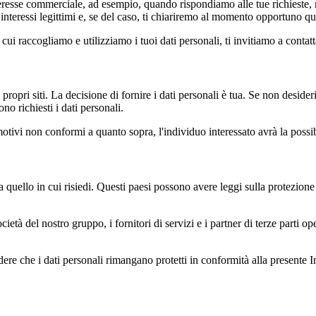
 interesse commerciale, ad esempio, quando rispondiamo alle tue richieste,
 interessi legittimi e, se del caso, ti chiariremo al momento opportuno qual
cui raccogliamo e utilizziamo i tuoi dati personali, ti invitiamo a contattar
i propri siti. La decisione di fornire i dati personali è tua. Se non desideri
no richiesti i dati personali.
motivi non conformi a quanto sopra, l'individuo interessato avrà la possibi
i da quello in cui risiedi. Questi paesi possono avere leggi sulla protezione
e società del nostro gruppo, i fornitori di servizi e i partner di terze part
ere che i dati personali rimangano protetti in conformità alla presente 