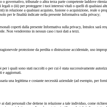
o o governativo, tribunale o altra terza parte competente laddove riteni
i legali o (iii) per proteggere i tuoi interessi vitali o quelli di qualsiasi al
ti) in relazione a qualsiasi acquisto, fusione o acquisizione, reale o prop
solo per le finalità indicate nella presente Informativa sulla privacy;
ersonali coperti dalla presente Informativa sulla privacy, Intralox sarà re
bile. Non venderemo in nessun caso i tuoi dati a terzi.
 ragionevole protezione da perdita o distruzione accidentale, uso improp
pi per i quali sono stati raccolti o per cui è stata successivamente autori
ti e aggiornati.
a una legittima e costante necessità aziendale (ad esempio, per fornirti u
ai dati personali che detiene in relazione a tale individuo, come richies