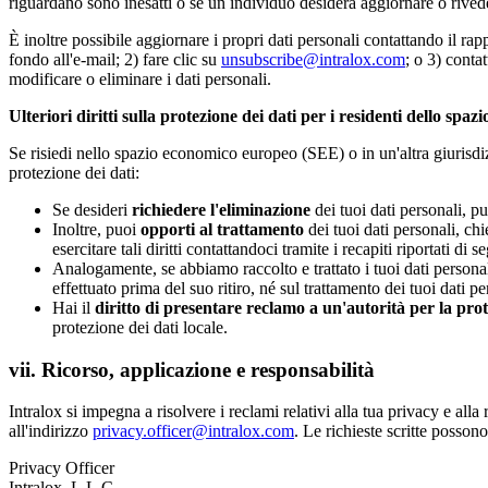
riguardano sono inesatti o se un individuo desidera aggiornare o rivedere
È inoltre possibile aggiornare i propri dati personali contattando il rapp
fondo all'e-mail; 2) fare clic su
unsubscribe@intralox.com
; o 3) conta
modificare o eliminare i dati personali.
Ulteriori diritti sulla protezione dei dati per i residenti dello spa
Se risiedi nello spazio economico europeo (SEE) o in un'altra giurisdizi
protezione dei dati:
Se desideri
richiedere l'eliminazione
dei tuoi dati personali, pu
Inoltre, puoi
opporti al trattamento
dei tuoi dati personali, ch
esercitare tali diritti contattandoci tramite i recapiti riportati di s
Analogamente, se abbiamo raccolto e trattato i tuoi dati persona
effettuato prima del suo ritiro, né sul trattamento dei tuoi dati p
Hai il
diritto di presentare reclamo a un'autorità per la prot
protezione dei dati locale.
vii. Ricorso, applicazione e responsabilità
Intralox si impegna a risolvere i reclami relativi alla tua privacy e alla
all'indirizzo
privacy.officer@intralox.com
. Le richieste scritte possono
Privacy Officer
Intralox, L.L.C.