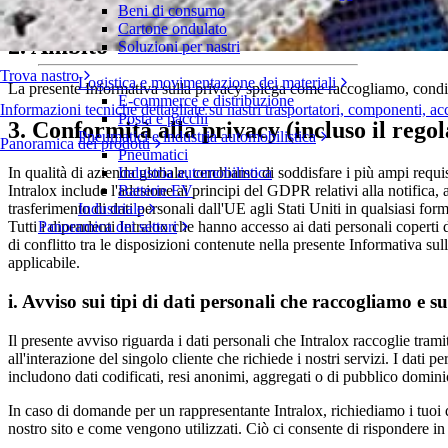
Prendiamo sul serio la tua privacy e non violeremo la tua fiducia. Ci im
Beni di consumo
Cartone ondulato
2. Ambito
Soluzioni per nastri
Trova nastro
Logistica e movimentazione dei materiali
La presente Informativa sulla privacy spiega come raccogliamo, condivid
E-commerce e distribuzione
Informazioni tecniche dettagliate su nastri trasportatori, componenti, ac
Posta e pacchi
3. Conformità alla privacy (incluso il reg
Pneumatici e industria automobilistica
Panoramica dei prodotti
Pneumatici
Industria automobilistica
In qualità di azienda globale, cerchiamo di soddisfare i più ampi requisit
Batterie EV
Intralox include l'adesione ai principi del GDPR relativi alla notifica, al
Industriale
trasferimento di dati personali dall'UE agli Stati Uniti in qualsiasi fo
Panoramica dei settori
Tutti i dipendenti Intralox che hanno accesso ai dati personali coperti 
di conflitto tra le disposizioni contenute nella presente Informativa sull
applicabile.
i. Avviso sui tipi di dati personali che raccogliamo e s
Il presente avviso riguarda i dati personali che Intralox raccoglie trami
all'interazione del singolo cliente che richiede i nostri servizi. I dati
includono dati codificati, resi anonimi, aggregati o di pubblico domin
In caso di domande per un rappresentante Intralox, richiediamo i tuoi da
nostro sito e come vengono utilizzati. Ciò ci consente di rispondere in 