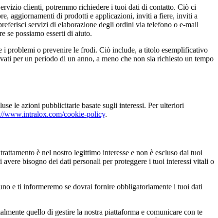
rvizio clienti, potremmo richiedere i tuoi dati di contatto. Ciò ci
e, aggiornamenti di prodotti e applicazioni, inviti a fiere, inviti a
referisci servizi di elaborazione degli ordini via telefono o e-mail
re se possiamo esserti di aiuto.
e i problemi o prevenire le frodi. Ciò include, a titolo esemplificativo
ervati per un periodo di un anno, a meno che non sia richiesto un tempo
se le azioni pubblicitarie basate sugli interessi. Per ulteriori
://www.intralox.com/cookie-policy
.
rattamento è nel nostro legittimo interesse e non è escluso dai tuoi
 avere bisogno dei dati personali per proteggere i tuoi interessi vitali o
uno e ti informeremo se dovrai fornire obbligatoriamente i tuoi dati
ormalmente quello di gestire la nostra piattaforma e comunicare con te