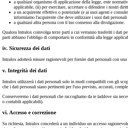
a qualsiasi organismo di applicazione della legge, ente normativ
applicabile, (ii) per esercitare, accertare o difendere i nostri diritt
a un acquirente effettivo o potenziale (e ai suoi agenti e consulen
informiamo l'acquirente che deve utilizzare i suoi dati personali 
a qualsiasi altra persona con il tuo consenso alla divulgazione.
Qualora Intralox coinvolga terze parti a cui verranno trasferiti i dati p
parti abbiano l'obbligo di comportarsi in conformità alla legge applica
iv. Sicurezza dei dati
Intralox adotterà misure ragionevoli per fornire dati personali con una
v. Integrità dei dati
Intralox utilizzerà i dati personali solo in modi compatibili con gli sco
che i dati personali siano pertinenti per l'uso previsto, accurati, comple
Conserveremo i dati personali che raccogliamo da te laddove sia necessari
o contabili applicabili).
vi. Accesso e correzione
Su richiesta, Intralox concederà a un individuo un accesso ragionevole 