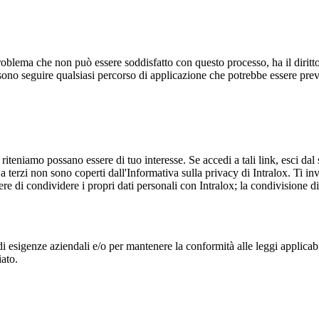
ema che non può essere soddisfatto con questo processo, ha il diritto d
ssono seguire qualsiasi percorso di applicazione che potrebbe essere previ
 riteniamo possano essere di tuo interesse. Se accedi a tali link, esci da
e a terzi non sono coperti dall'Informativa sulla privacy di Intralox. Ti i
re di condividere i propri dati personali con Intralox; la condivisione di 
 esigenze aziendali e/o per mantenere la conformità alle leggi applicabili
iato.