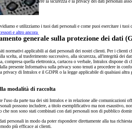
pegniamo a proteggere la sicurezza e la privacy dei dati personali associ
iamo e utilizziamo i tuoi dati personali e come puoi esercitare i tuoi dir
cessori e altro ancora
olamento generale sulla protezione dei dati 
i normativi applicabili ai dati personali dei nostri clienti. Per i clienti 
la scelta, al trasferimento successivo, alla sicurezza, all'integrità dei da
rma, compresa quella elettronica, cartacea o verbale, Intralox dispone di 
dalla presente Informativa sulla privacy sono tenuti a procedere in confo
a privacy di Intralox e il GDPR o la legge applicabile di qualsiasi altra g
ulla modalità di raccolta
te l'uso da parte tua dei siti Intralox e in relazione alle comunicazioni o
 personali possono includere, a titolo esemplificativo ma non esaustivo, no
io che non sono stati combinati con dati personali non di pubblico domi
ti personali in modo da poter rispondere direttamente alla tua richiesta. P
modo più efficace ai clienti.