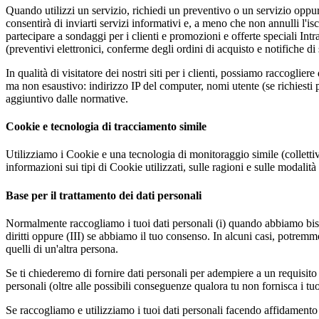
Quando utilizzi un servizio, richiedi un preventivo o un servizio oppure
consentirà di inviarti servizi informativi e, a meno che non annulli l'isc
partecipare a sondaggi per i clienti e promozioni e offerte speciali Intr
(preventivi elettronici, conferme degli ordini di acquisto e notifiche di
In qualità di visitatore dei nostri siti per i clienti, possiamo raccogli
ma non esaustivo: indirizzo IP del computer, nomi utente (se richiesti
aggiuntivo dalle normative.
Cookie e tecnologia di tracciamento simile
Utilizziamo i Cookie e una tecnologia di monitoraggio simile (collettivam
informazioni sui tipi di Cookie utilizzati, sulle ragioni e sulle modali
Base per il trattamento dei dati personali
Normalmente raccogliamo i tuoi dati personali (i) quando abbiamo bisogn
diritti oppure (III) se abbiamo il tuo consenso. In alcuni casi, potremmo
quelli di un'altra persona.
Se ti chiederemo di fornire dati personali per adempiere a un requisito
personali (oltre alle possibili conseguenze qualora tu non fornisca i tuo
Se raccogliamo e utilizziamo i tuoi dati personali facendo affidamento su