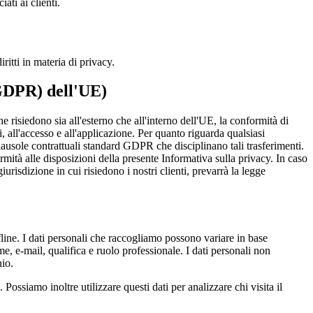
ati ai clienti.
itti in materia di privacy.
(GDPR) dell'UE)
che risiedono sia all'esterno che all'interno dell'UE, la conformità di
ti, all'accesso e all'applicazione. Per quanto riguarda qualsiasi
clausole contrattuali standard GDPR che disciplinano tali trasferimenti.
rmità alle disposizioni della presente Informativa sulla privacy. In caso
iurisdizione in cui risiedono i nostri clienti, prevarrà la legge
ffline. I dati personali che raccogliamo possono variare in base
me, e-mail, qualifica e ruolo professionale. I dati personali non
nio.
ossiamo inoltre utilizzare questi dati per analizzare chi visita il