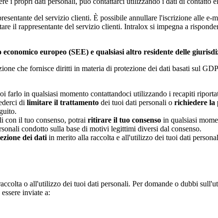
 i propri dati personali, può contattarci utilizzando i dati di contatto el
resentante del servizio clienti. È possibile annullare l'iscrizione alle e-
ttare il rappresentante del servizio clienti. Intralox si impegna a risponde
zio economico europeo (SEE) e qualsiasi altro residente delle giurisdiz
one che fornisce diritti in materia di protezione dei dati basati sul GDPR
oi farlo in qualsiasi momento contattandoci utilizzando i recapiti riportat
iederci di
limitare il trattamento
dei tuoi dati personali o
richiedere la 
eguito.
li con il tuo consenso, potrai
ritirare il tuo consenso
in qualsiasi momen
ersonali condotto sulla base di motivi legittimi diversi dal consenso.
ezione dei dati
in merito alla raccolta e all'utilizzo dei tuoi dati personal
 raccolta o all'utilizzo dei tuoi dati personali. Per domande o dubbi sull'ut
 essere inviate a: