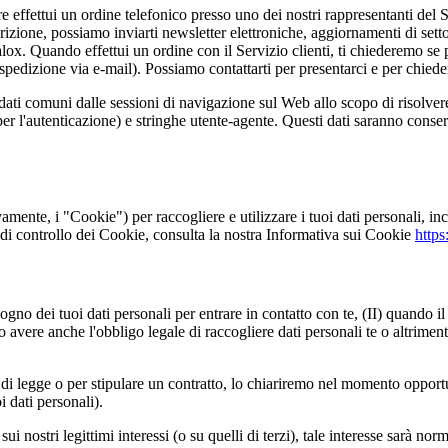
 effettui un ordine telefonico presso uno dei nostri rappresentanti del Se
rizione, possiamo inviarti newsletter elettroniche, aggiornamenti di settor
alox. Quando effettui un ordine con il Servizio clienti, ti chiederemo se p
 spedizione via e-mail). Possiamo contattarti per presentarci e per chiede
ere dati comuni dalle sessioni di navigazione sul Web allo scopo di risolver
 per l'autenticazione) e stringhe utente-agente. Questi dati saranno cons
ente, i "Cookie") per raccogliere e utilizzare i tuoi dati personali, inclu
tà di controllo dei Cookie, consulta la nostra Informativa sui Cookie
https
o dei tuoi dati personali per entrare in contatto con te, (II) quando il t
 avere anche l'obbligo legale di raccogliere dati personali te o altrimenti
 di legge o per stipulare un contratto, lo chiariremo nel momento opport
i dati personali).
i nostri legittimi interessi (o su quelli di terzi), tale interesse sarà n