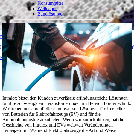
Konsumgüter
Einblicke
Wellpappe
August 22, 2022
Bandlösungen
Logistik und Materialförderung
E-Commerce und Vertrieb
Post und Paket
Belt Finder
Reifen- und Automobilindustrie
Reifen
Hier finden Sie detaillierte technische Informationen zu unseren Fö
Automobilindustrie
EV-Batterien
Produktübersicht
Industrieproduktion
Branchenübersicht
Intralox bietet den Kunden zuverlässig erfindungsreiche Lösungen
für ihre schwierigsten Herausforderungen im Bereich Fördertechnik.
Wir freuen uns darauf, diese innovativen Lösungen für Hersteller
von Batterien für Elektrofahrzeuge (EV) und für die
Automobilindustrie anzubieten. Wenn wir zurückblicken, hat die
Geschichte von Intralox und EVs weltweit Veränderungen
herbeigeführt. Während Elektrofahrzeuge die Art und Weise