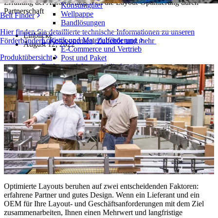
Erfüllung der Anforderungen an die Layout-Optimierung durch
Konsumgüter
Partnerschaft
Wellpappe
Belt Finder
Bandlösungen
Hier finden Sie detaillierte technische Informationen zu unseren
Einblicke
Logistik und Materialförderung
Förderbändern, Komponenten, Zubehör und mehr
August 12, 2022
E-Commerce und Vertrieb
Produktübersicht
Post und Paket
Reifen- und Automobilindustrie
Reifen
Automobilindustrie
EV-Batterien
Industrieproduktion
Branchenübersicht
Optimierte Layouts beruhen auf zwei entscheidenden Faktoren:
erfahrene Partner und gutes Design. Wenn ein Lieferant und ein
OEM für Ihre Layout- und Geschäftsanforderungen mit dem Ziel
zusammenarbeiten, Ihnen einen Mehrwert und langfristige