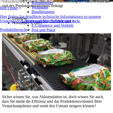
Verstehen, wie Akkumulation zur Maximierung der Linieneffizienz
Konsumgüter
und des Produktionsvolumens beiträgt
Wellpappe
Belt Finder
Bandlösungen
Hier finden Sie detaillierte technische Informationen zu unseren
Einblicke
Logistik und Materialförderung
Förderbändern, Komponenten, Zubehör und mehr
November 5, 2021
E-Commerce und Vertrieb
Produktübersicht
Post und Paket
Reifen- und Automobilindustrie
Reifen
Automobilindustrie
EV-Batterien
Industrieproduktion
Branchenübersicht
Sicher wissen Sie, was Akkumulation ist, doch wissen Sie auch,
dass Sie damit die Effizienz und das Produktionsvolumen Ihrer
Verpackungslinien und somit den Umsatz steigern können?