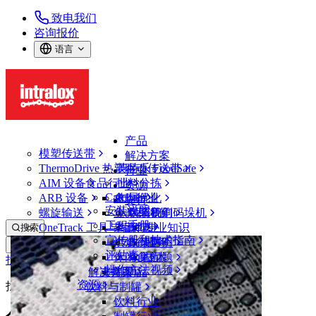
致电我们
咨询报价
语言
产品
模塑传送带
解决方案
ThermoDrive 热塑驱动传送带
英特乐 FoodSafe
行业
AIM 设备
食品行业
批料分拣
资源
CalcLab
ARB 设备
禽肉行业
布局优化
支持
安装说明
螺旋输送
鱼类和海鲜
从包装机到码垛机
联系我们
工程手册
OneTrack 工具与组件
果蔬行业
保证
专业知识
搜索
宣传册和技术指南
烘焙行业
政策声明
服务
打开菜单
评估表
休闲食品
常见问题
技术
找不到网页
操作方法视频
解决方案
支持
乳制品
资源
找不到网页
饮料与制罐
饮料行业